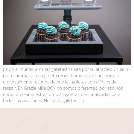
¡Todo el mundo ama las galletas! Ya sea por su atractivo visual o
por el aroma de una galleta recién horneada, es una verdad
universalmente reconocida que las galletas son difíciles de
resistir. En Grazie Mille BCN no somos diferentes, por eso nos
encanta crear nuestras propias galletas personalizadas para
todas las ocasiones. Nuestras galletas […]