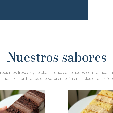
Nuestros sabores
gredientes frescos y de alta calidad, combinados con habilidad a
iseños extraordinarios que sorprenderán en cualquier ocasión e